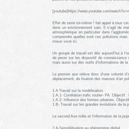
[youtube]https://www.youtube.com/watch?v=n
Effet de serre toi-même ! fait appel à tous ceux
dans un environnement sain. Il s’agit de me
atmosphérique en particulier dans l’agglomé
comprendre quelles sont ces pollutions mais
mieux vivre ici.
Un groupe de travail est dès aujourd’hui à l’
de peser sur les dispositif de connaissance 
mais aussi sur des outils d’informations de la
Le premier axe relève donc d’une volonté d
déplacement, de fixation des masses d’air pol
1.A Travail sur la modélisation.
1.A.1- Corrélation trafic routier- PA. Objectif :
1.A.2- Influence des formes urbaines. Objecti
1.B- Travail sur les grandes évolutions de la 
Le second Axe mêle et l’information de la popu
2.A-Sensibilisation au phénomène global.