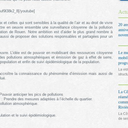
uf9l38k2_8[/youtube]
Actu
 et celles qui sont sensibles à la qualité de l’air et au droit de vivre
20 an
ttre en oeuvre ensemble une surveillance citoyenne de la pollution
anniv
ration de Rouen. Notre ambition est d’aider le plus grand nombre à
novem
 aussi de proposer des solutions responsables et partagées pour un
oeuvre. L’idée est de pouvoir en mobilisant des ressources citoyenne
Le me
des pollutions atmosphériques et émission de gaz à effet de serre,
mobil
 population et enfin de suivi épidémiologique de la population.
prog
La vid
’accroître la connaissance du phénomène d’émission mais aussi de
struct
lué.
La Côt
 Pouvoir anticiper les pics de pollutions
réamé
f : Prendre des mesures adaptées à l’échelle du quartier.
comme
pollution atmosphérique.
Rivièr
La Côt
lation et le suivi épidémiologique.
de se