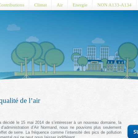
Contributions
Climat
Air
Energie
NON A133-A134
ualité de l’air
n a décidé le 15 mai 2014 de s’intéresser à un nouveau domaine, la
 d’administration d’Air Normand, nous ne pouvions plus seulement
ffet de serre. La fréquence comme l’intensité des pics de pollution
mental qui ne peut nous laisser indifférent.