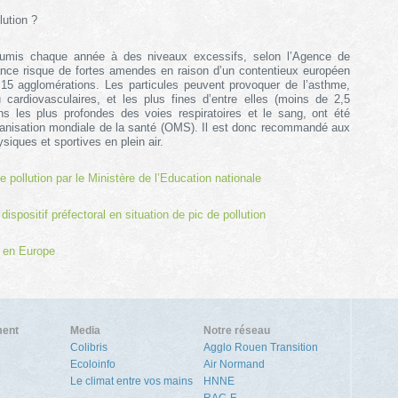
lution ?
oumis chaque année à des niveaux excessifs, selon l’Agence de
ance risque de fortes amendes en raison d’un contentieux européen
15 agglomérations. Les particules peuvent provoquer de l’asthme,
u cardiovasculaires, et les plus fines d’entre elles (moins de 2,5
ons les plus profondes des voies respiratoires et le sang, ont été
ganisation mondiale de la santé (OMS). Il est donc recommandé aux
ysiques et sportives en plein air.
 pollution par le Ministère de l’Education nationale
spositif préfectoral en situation de pic de pollution
rs en Europe
ment
Media
Notre réseau
Colibris
Agglo Rouen Transition
Ecoloinfo
Air Normand
Le climat entre vos mains
HNNE