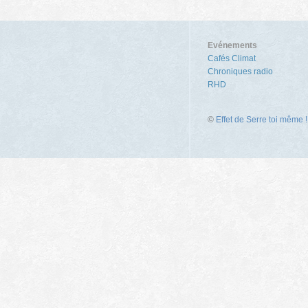
Evénements
Cafés Climat
Chroniques radio
RHD
©
Effet de Serre toi même !