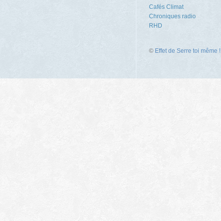
Cafés Climat
Chroniques radio
RHD
©
Effet de Serre toi même !