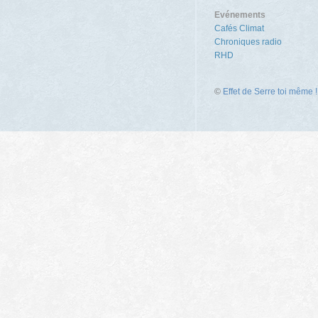
Evénements
Cafés Climat
Chroniques radio
RHD
©
Effet de Serre toi même !