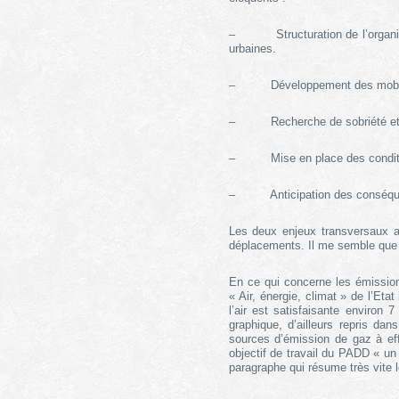
–
Structuration de l’organ
urbaines.
–
Développement des mobilit
–
Recherche de sobriété et
–
Mise en place des condit
–
Anticipation des conséq
Les deux enjeux transversaux a
déplacements. Il me semble que l
En ce qui concerne les émission
«
Air, énergie, climat
» de l’Etat
l’air est satisfaisante environ 7
graphique, d’ailleurs repris da
sources d’émission de gaz à eff
objectif de travail du PADD «
un
paragraphe qui résume très vite 