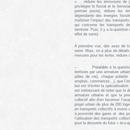
« …
réduire les émissions de g
privilégier le fluvial et le ferro
premier poste),
réduire les ém
dépendante des énergies fossil
maîtriser l’impact des transport
qui concerne les transports d
territoire
. Puis, il y a la question
effet de serre).
A première vue, des axes de tr
serre. Mais, on a plus de détails
mesures pour les éviter, réduir
– Préalable à la question d
territoire par une armature urbai
pôles de vie), chaque polarité
emplois, commerces…), que l’on 
but est
d’éviter la spécialisatio
est intéressant de noter que
le d
armature urbaine et que la prod
collectif afin d’en favoriser l’usa
projet urbain de plus de 200 log
en transports collectifs à moins
à proximité des gares et des poin
l’utilisation des transports coll
pour la desserte du futur « éco-q