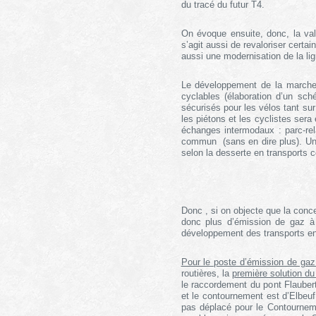
du tracé du futur T4.
On évoque ensuite, donc, la valo
s’agit aussi de revaloriser certa
aussi une modernisation de la lig
Le développement de la marche 
cyclables (élaboration d’un sc
sécurisés pour les vélos tant sur
les piétons et les cyclistes ser
échanges intermodaux
: parc-re
commun
(sans en dire plus). Un
selon la desserte en transports 
Donc , si on objecte que la conce
donc plus d’émission de gaz à 
développement des transports en 
Pour le poste d’émission de gaz 
routières, la
première solution d
le raccordement du pont Flaubert
et le contournement est d’Elbeuf
pas déplacé pour le Contournem