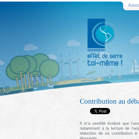
Assoc
Contribution au déb
Il m’a semblé évident que l’as
notamment à la lecture de l’enje
réduction de sa contribution à 
éloquents :