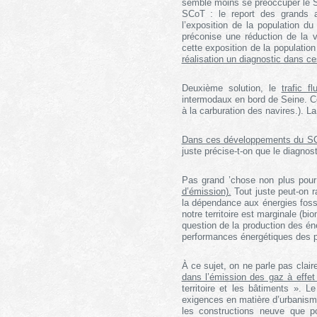
semble moins se préoccuper le 
SCoT : le report des grands ax
l’exposition de la population du
préconise une réduction de la vi
cette exposition de la populati
réalisation un diagnostic dans c
Deuxième solution, le
trafic fl
intermodaux en bord de Seine. Ce
à la carburation des navires.). La
Dans ces développements du SC
juste précise-t-on que le diagnos
Pas grand ’chose non plus pour
d’émission).
Tout juste peut-on r
la dépendance aux énergies fossi
notre territoire est marginale (b
question de la production des én
performances énergétiques des p
À ce sujet, on ne parle pas clair
dans l’émission des gaz à effet
territoire et les bâtiments
». Le 
exigences en matière d’urbanisme
les constructions neuve que po