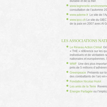
durable et de la mer.
www.legrenelle-environnemen
consultation de l’automne 2
www.ademe.fr
Le site de l’A
www.ipcc.ch
Le site du GIEC
de la paix en 2007 avec Al 
LES ASSOCIATIONS NAT
Le Réseau Action Climat
Grâ
« THE » référence sur les qu
individuels et de véritables s
nationales et européennes. So
WWF
Une des plus importan
près de 5 millions d’adhéren
Greenpeace
Présents sur tou
des combattants de l’arc-en-c
Fondation Nicolas Hulot
Les amis de la Terre
Revendiq
Energie Partagée
ou l’implic