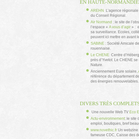
EN HAUTE-NORMANDIE
AREHN
L’agence régionale 
du Conseil Régional.
Air Normand
: le site de l’o
l’espace «
A vous d’agir
» : e
sa surveillance. Ecoles, coll
peuvent ici mettre en avant le
SABINE
: Société Amicale de
rouennaise.
Le CHENE
Centre d’Hébergem
près d’Yvetot. Le CHENE se
Nature.
Anciennement Eure solaire,
référence du département de
des énergies renouvelables. 
DIVERS TRÈS COMPLET
Une nouvelle Web TV
Eco 
Actu-environnement
: le sit
emploi, boutiques, bref bea
www.novethic.fr
Un webzine t
fameuse CDC, Caisse des dé