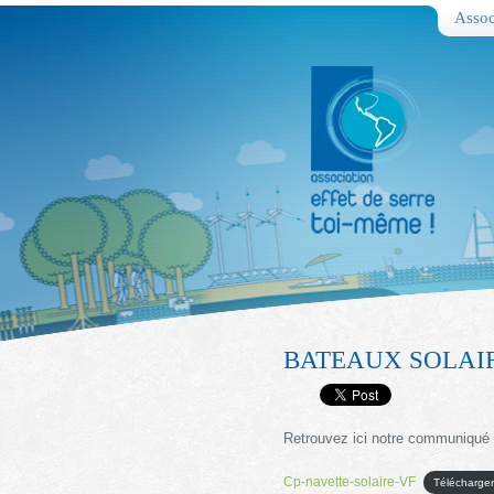
Assoc
BATEAUX SOLAIR
Retrouvez ici notre communiqué
Cp-navette-solaire-VF
Télécharge