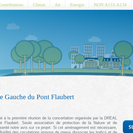
Contributions
Climat
Air
Energie
NON A133-A134
e Gauche du Pont Flaubert
ipé à la première réunion de la concertation organisée par la DREAL
Flaubert. Seule association de protection de la Nature et de
senté notre avis sur ce projet. Si cet aménagement est nécessaire,
 fluidité des circulations impose de mieux dissocier les trafics et de