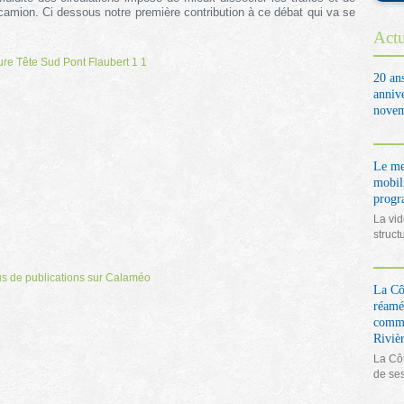
u camion. Ci dessous notre première contribution à ce débat qui va se
Actu
re Tête Sud Pont Flaubert 1 1
20 an
anniv
novem
Le me
mobil
prog
La vid
struct
us de publications sur Calaméo
La Côt
réamé
comme
Rivièr
La Côt
de se