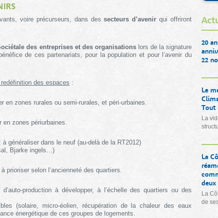
NIRS
Actu
ovants, voire précurseurs, dans des
secteurs d’avenir
qui offriront
20 an
ociétale des entreprises et des organisations
lors de la signature
anniv
 bénéfice de ces partenariats, pour la population et pour l’avenir du
22 no
 redéfinition des espaces
:
Le me
Clima
r en zones rurales ou semi-rurales, et péri-urbaines.
Tout
La vid
r en zones périurbaines.
struct
 à généraliser dans le neuf (au-delà de la RT2012)
sal, Bjarke ingels…)
La Cô
réamé
 à prioriser selon l’ancienneté des quartiers.
comme
deux 
 d’auto-production à développer, à l’échelle des quartiers ou des
La Côt
de se
bles (solaire, micro-éolien, récupération de la chaleur des eaux
dance énergétique de ces groupes de logements.