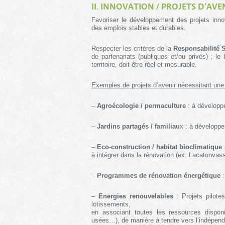
II. INNOVATION / PROJETS D’AVE
Favoriser le développement des projets inn
des emplois stables et durables.
Respecter les critères de la
Responsabilité S
de partenariats (publiques et/ou privés) ; le
territoire, doit être réel et mesurable.
Exemples de projets d’avenir nécessitant une
–
Agroécologie / permaculture
: à développe
–
Jardins partagés / familiau
x : à développe
–
Eco-construction / habitat bioclimatique
:
à intégrer dans la rénovation (ex: Lacatonvas
–
Programmes de rénovation énergétique
:
–
Energies renouvelables
: Projets pilotes
lotissements,
en associant toutes les ressources disponi
usées…), de manière à tendre vers l’indépen