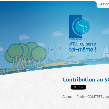
Assoc
Contribution au SC
Contact : Patrick COURTET / pat
– –