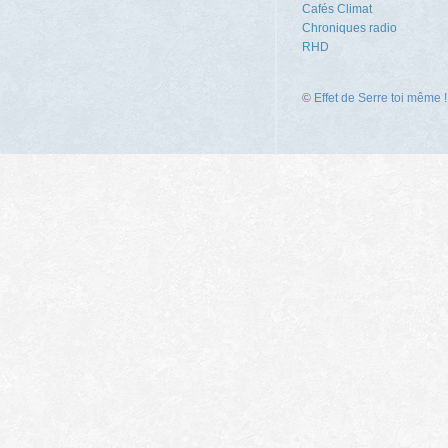
Cafés Climat
Chroniques radio
RHD
©
Effet de Serre toi même !