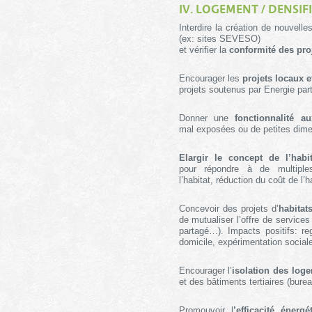
IV. LOGEMENT / DENSIF
Interdire la création de nouvell
(ex: sites SEVESO)
et vérifier la
conformité des pro
Encourager les
projets locaux e
projets soutenus par Energie par
Donner une
fonctionnalité a
mal exposées ou de petites dime
Elargir le concept de l’habit
pour répondre à de multiples
l’habitat, réduction du coût de l’h
Concevoir des projets d’
habitat
de mutualiser l’offre de service
partagé…). Impacts positifs: r
domicile, expérimentation social
Encourager l’
isolation des log
et des bâtiments tertiaires (bure
Promouvoir l
’efficacité énergé