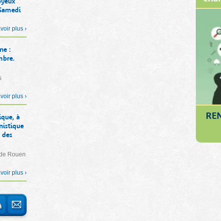
oyeux
 Samedi
voir plus ›
ne :
mbre.
s
voir plus ›
RE
ique, à
nistique
 des
e de Rouen
voir plus ›