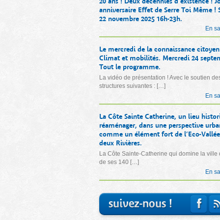
20 ans ! Deux décennies d’existence ! J
anniversaire Effet de Serre Toi Même !
22 novembre 2025 16h-23h.
En sa
Le mercredi de la connaissance citoyen
Climat et mobilités. Mercredi 24 septe
Tout le programme.
La vidéo de présentation ! Avec le soutien de
structures suivantes : […]
En sa
La Côte Sainte Catherine, un lieu histor
réaménager, dans une perspective urba
comme un élément fort de l’Eco-Vallée
deux Rivières.
La Côte Sainte-Catherine qui domine la vill
de ses 140 […]
En sa