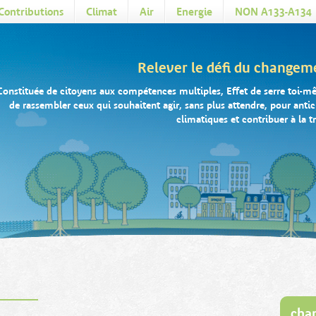
Contributions
Climat
Air
Energie
NON A133-A134
Relever le défi du changem
Constituée de citoyens aux compétences multiples, Effet de serre toi-m
de rassembler ceux qui souhaitent agir, sans plus attendre, pour anti
climatiques et contribuer à la t
cha