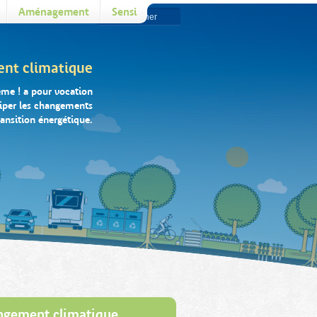
Aménagement
Sensi
ent climatique
ême ! a pour vocation
ciper les changements
ransition énergétique.
ngement climatique