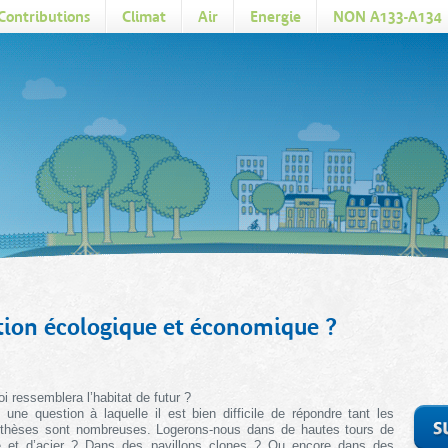
Contributions
Climat
Air
Energie
NON A133-A134
ution écologique et économique ?
oi ressemblera l’habitat de futur ?
i une question à laquelle il est bien difficile de répondre tant les
thèses sont nombreuses. Logerons-nous dans de hautes tours de
e et d’acier ? Dans des pavillons clones ? Ou encore dans des