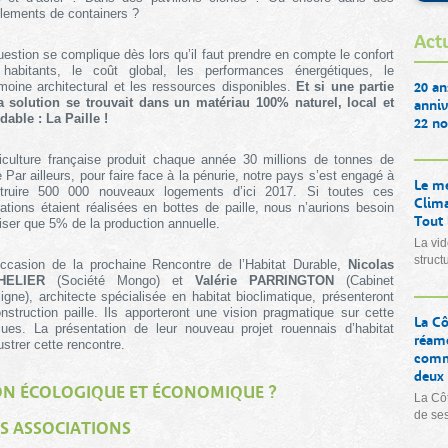
lements de containers ?
Actu
uestion se complique dès lors qu’il faut prendre en compte le confort
habitants, le coût global, les performances énergétiques, le
20 an
imoine architectural et les ressources disponibles.
Et si une partie
a solution se trouvait dans un matériau 100% naturel, local et
anniv
dable : La Paille !
22 no
riculture française produit chaque année 30 millions de tonnes de
e Par ailleurs, pour faire face à la pénurie, notre pays s’est engagé à
Le me
truire 500 000 nouveaux logements d’ici 2017. Si toutes ces
Clima
tations étaient réalisées en bottes de paille, nous n’aurions besoin
Tout
iliser que 5% de la production annuelle.
La vid
struct
occasion de la prochaine Rencontre de l’Habitat Durable,
Nicolas
HELIER
(Société Mongo) et
Valérie PARRINGTON
(Cabinet
ligne), architecte spécialisée en habitat bioclimatique, présenteront
struction paille. Ils apporteront une vision pragmatique sur cette
La Cô
ues. La présentation de leur nouveau projet rouennais d’habitat
réamé
ustrer cette rencontre.
comme
deux 
ION ÉCOLOGIQUE ET ÉCONOMIQUE ?
La Côt
de se
S ASSOCIATIONS