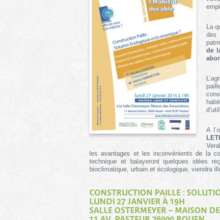
empi
La q
des 
patr
de l
abor
L’ag
paill
cons
habi
d’ut
A l’
LET
Vera
les avantages et les inconvénients de la con
technique et balayeront quelques idées reç
bioclimatique, urbain et écologique, viendra ill
CONSTRUCTION PAILLE : SOLUT
LUNDI 27 JANVIER À 19H
SALLE OSTERMEYER – MAISON DE
11 AV. PASTEUR 76000 ROUEN