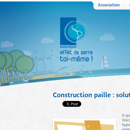
Association
Construction paille : sol
A qu
Voic
hypo
verr